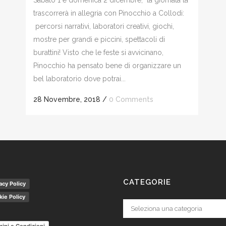
Sabato 1 e domenica 2 dicembre, la giornata la
trascorrerà in allegria con Pinocchio a Collodi:
percorsi narrativi, laboratori creativi, giochi,
mostre per grandi e piccini, spettacoli di
burattini! Visto che le feste si avvicinano,
Pinocchio ha pensato bene di organizzare un
bel laboratorio dove potrai...
28 Novembre, 2018
/
0 Comments
CATEGORIE
acy Policy
ie Policy
Categorie
ini e Condizioni