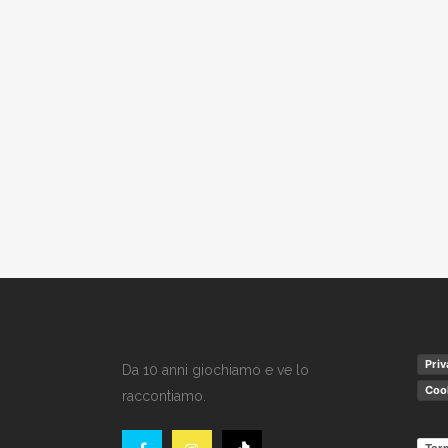
Priv
Da 10 anni giochiamo e ve lo
Cook
raccontiamo.
Term