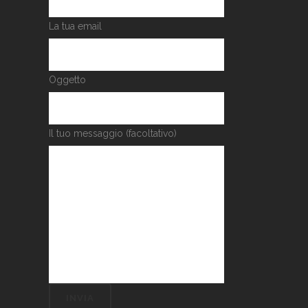
La tua email
Oggetto
Il tuo messaggio (facoltativo)