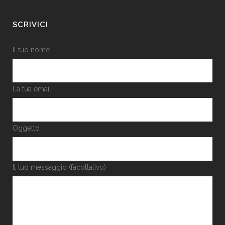
SCRIVICI
Il tuo nome
La tua email
Oggetto
Il tuo messaggio (facoltativo)