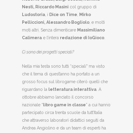
Nesti, Riccardo Masini
col gruppo di
Ludostoria
, i
Dice on Time
,
Mirko
Pelliccioni, Alessandro Bogliolo
, e molti
moti altri. Senza dimenticare
Massimiliano
Calimera
e l’intera
redazione di IoGioco
.
Ci sono dei progetti speciali?
Nella mia testa sono tutti “speciali” ma visto
che il tema di quest’anno ha portato a un
grosso focus sul librogame citerò quelli che
riguardano la
letteratura interattiva
. A
ottobre abbiamo lanciato il concorso
nazionale “
libro game in classe
” a cui hanno
partecipato circa trenta scuole da tutt’Italia
che attraverso laboratori didattici seguiti da
Andrea Angiolino e da un team di esperti ha