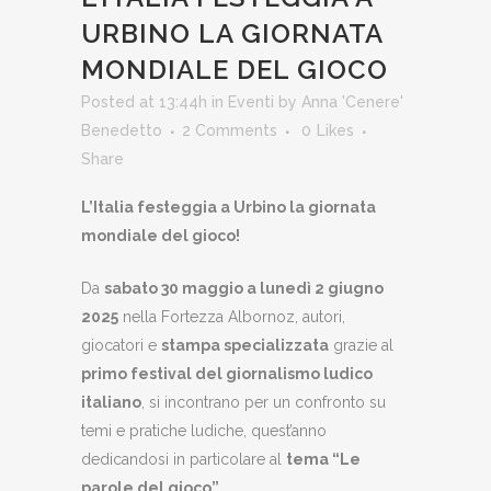
URBINO LA GIORNATA
MONDIALE DEL GIOCO
Posted at 13:44h
in
Eventi
by
Anna 'Cenere'
Benedetto
2 Comments
0
Likes
Share
L’Italia festeggia a Urbino la giornata
mondiale del gioco!
Da
sabato 30 maggio a lunedì 2 giugno
2025
nella Fortezza Albornoz, autori,
giocatori e
stampa specializzata
grazie al
primo festival del giornalismo ludico
italiano
, si incontrano per un confronto su
temi e pratiche ludiche, quest’anno
dedicandosi in particolare al
tema “Le
parole del gioco”
.