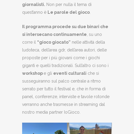
giornalisti.
Non per nulla il tema di
quest’anno è
Le parole del gioco
.
Il programma procede su due binari che
si intersecano continuamente
, su uno
corre il
“gioco giocato”
nelle attività della
ludoteca, dell’area gdr, dell’area autori, delle
proposte per i più giovani come i giochi
giganti e quelli tradizionali. Sull’altro ci sono i
workshop
e gli
eventi culturali
che si
susseguiranno sul palco centrale a ritmo
serrato per tutto il festival e, che in forma di
panel, conferenze, interviste e tavole rotonde
verranno anche trasmesse in streaming dal
nostro media partner IoGioco.