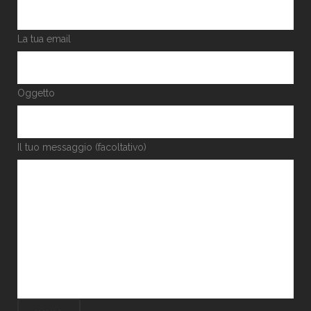
La tua email
Oggetto
Il tuo messaggio (facoltativo)