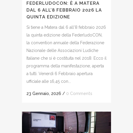
FEDERLUDOCON: È A MATERA
DAL 6 ALL’8 FEBBRAIO 2026 LA
QUINTA EDIZIONE
Si tiene a Matera dal 6 all'8 febbraio 2026
la quinta edizione della FederludoCON,
la convention annuale della Federazione
Nazionale delle Associazioni Ludiche
Italiane che si è costituita nel 2018. Ecco il
programma della manifestazione, aperta
a tutti. Venerdì 6 Febbraio apertura
ufficiale alle 16,45 con...
23 Gennaio, 2026
/
0 Comments