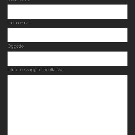
La tua email
Oggetto
Il tuo messaggio (facoltativo)