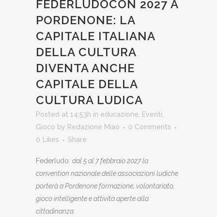
FEDERLUDOCON 2027 A
PORDENONE: LA
CAPITALE ITALIANA
DELLA CULTURA
DIVENTA ANCHE
CAPITALE DELLA
CULTURA LUDICA
Posted at 14:53h
in
educazione
,
Eventi
,
Gioco
by
Redazione Miao
0 Comments
0
Likes
Share
Federludo:
dal 5 al 7 febbraio 2027 la
convention nazionale delle associazioni ludiche
porterà a Pordenone formazione, volontariato,
gioco intelligente e attività aperte alla
cittadinanza.