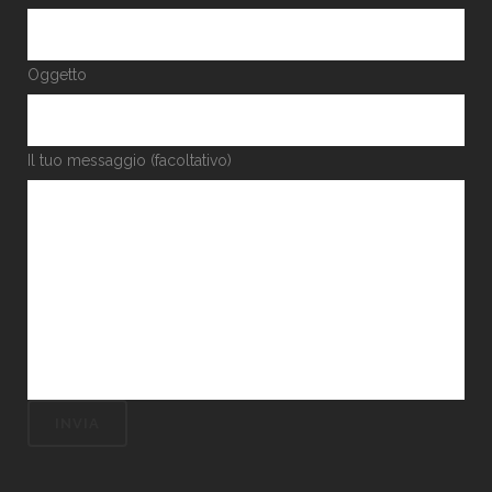
Oggetto
Il tuo messaggio (facoltativo)