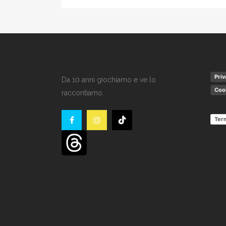
Priv
Da 10 anni giochiamo e ve lo
Cook
raccontiamo.
Term