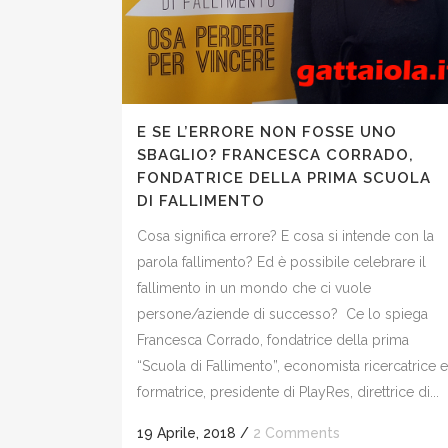
E SE L’ERRORE NON FOSSE UNO
SBAGLIO? FRANCESCA CORRADO,
FONDATRICE DELLA PRIMA SCUOLA
DI FALLIMENTO
Cosa significa errore? E cosa si intende con la
parola fallimento? Ed è possibile celebrare il
fallimento in un mondo che ci vuole
persone/aziende di successo? Ce lo spiega
Francesca Corrado, fondatrice della prima
“Scuola di Fallimento”, economista ricercatrice e
formatrice, presidente di PlayRes, direttrice di...
19 Aprile, 2018
/
2 Comments