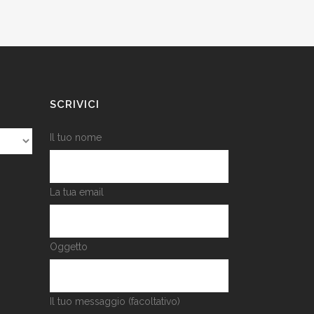
SCRIVICI
Il tuo nome
La tua email
Oggetto
Il tuo messaggio (facoltativo)