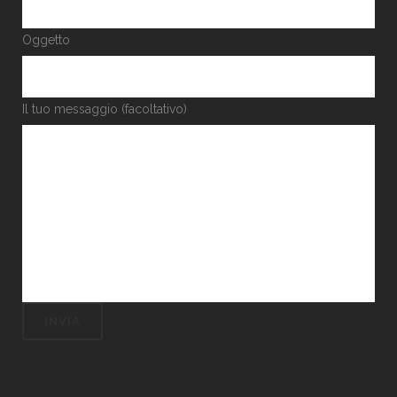
Oggetto
Il tuo messaggio (facoltativo)