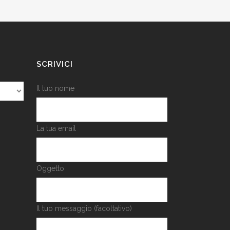
SCRIVICI
Il tuo nome
La tua email
Oggetto
Il tuo messaggio (facoltativo)