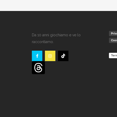
Priv
Da 10 anni giochiamo e ve lo
Cook
raccontiamo.
Term