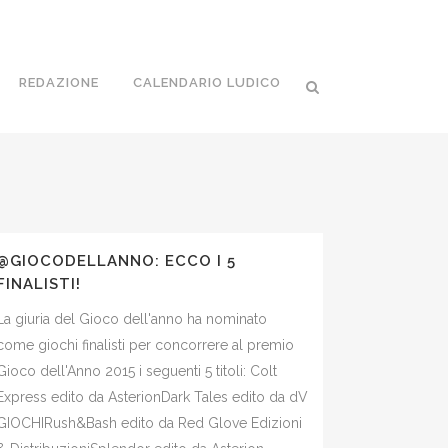
REDAZIONE
CALENDARIO LUDICO
@GIOCODELLANNO: ECCO I 5
FINALISTI!
La giuria del Gioco dell'anno​ ha nominato
come giochi finalisti per concorrere al premio
Gioco dell'Anno 2015 i seguenti 5 titoli: Colt
Express edito da Asterion​ Dark Tales edito da dV
GIOCHI​ Rush&Bash edito da Red Glove Edizioni