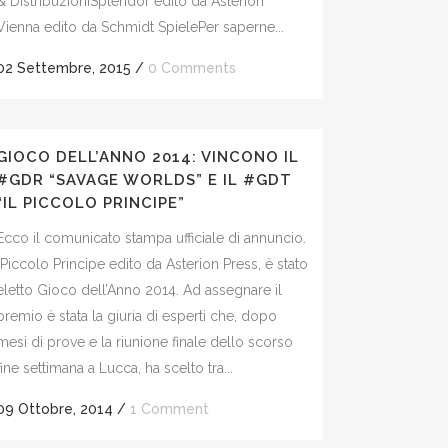
& Distribuzioni​ Splendor edito da Asterion
Vienna edito da Schmidt Spiele​ Per saperne...
02 Settembre, 2015
/
0 Comments
GIOCO DELL’ANNO 2014: VINCONO IL
#GDR “SAVAGE WORLDS” E IL #GDT
“IL PICCOLO PRINCIPE”
Ecco il comunicato stampa ufficiale di annuncio.
"Piccolo Principe edito da Asterion Press, è stato
eletto Gioco dell’Anno 2014. Ad assegnare il
premio è stata la giuria di esperti che, dopo
mesi di prove e la riunione finale dello scorso
fine settimana a Lucca, ha scelto tra...
09 Ottobre, 2014
/
1 Comment