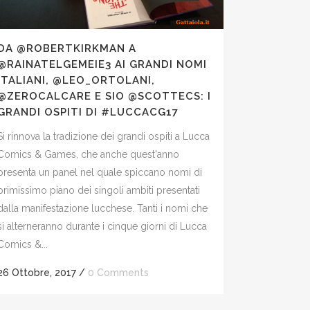
DA @ROBERTKIRKMAN A
@RAINATELGEMEIE3 AI GRANDI NOMI
ITALIANI, @LEO_ORTOLANI,
@ZEROCALCARE E SIO @SCOTTECS: I
GRANDI OSPITI DI #LUCCACG17
Si rinnova la tradizione dei grandi ospiti a Lucca
Comics & Games, che anche quest'anno
presenta un panel nel quale spiccano nomi di
primissimo piano dei singoli ambiti presentati
dalla manifestazione lucchese. Tanti i nomi che
si alterneranno durante i cinque giorni di Lucca
Comics &...
26 Ottobre, 2017
/
0 Comments