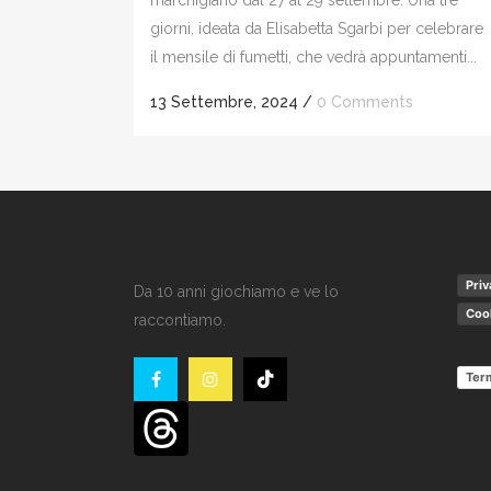
giorni, ideata da Elisabetta Sgarbi per celebrare
il mensile di fumetti, che vedrà appuntamenti...
13 Settembre, 2024
/
0 Comments
Priv
Da 10 anni giochiamo e ve lo
Cook
raccontiamo.
Term