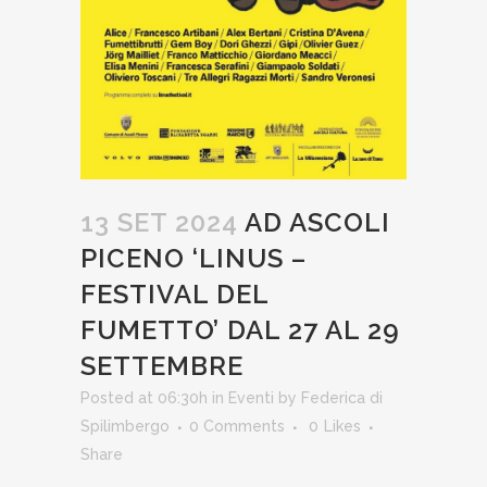
13 SET 2024
AD ASCOLI
PICENO ‘LINUS –
FESTIVAL DEL
FUMETTO’ DAL 27 AL 29
SETTEMBRE
Posted at 06:30h
in
Eventi
by
Federica di
Spilimbergo
0 Comments
0
Likes
Share