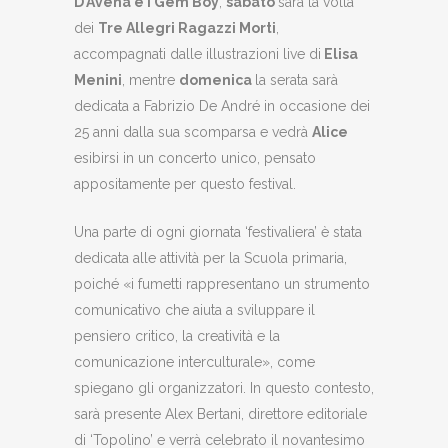
D’Avena e i Gem Boy
,
sabato
sarà la volta
dei
Tre Allegri Ragazzi Morti
,
accompagnati dalle illustrazioni live di
Elisa
Menini
, mentre
domenica
la serata sarà
dedicata a Fabrizio De André in occasione dei
25 anni dalla sua scomparsa e vedrà
Alice
esibirsi in un concerto unico, pensato
appositamente per questo festival.
Una parte di ogni giornata ‘festivaliera’ è stata
dedicata alle attività per la Scuola primaria,
poiché «i fumetti rappresentano un strumento
comunicativo che aiuta a sviluppare il
pensiero critico, la creatività e la
comunicazione interculturale», come
spiegano gli organizzatori. In questo contesto,
sarà presente Alex Bertani, direttore editoriale
di ‘Topolino’ e verrà celebrato il novantesimo