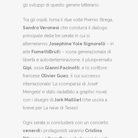
gli sviluppi di questo genere letterario.
Tra gli ospiti, torna il due volte Premio Strega,
Sandro Veronesi
che condurrà il dialogo
principale delle tre serate in cui si
alterneranno
Josephine Yole Signorelli
– in
arte
FumettiBrut
ti – icona generazionale di
libertà e autoderteminazione; il pluripremiato
Gipi
, ossia
Gianni Pacinotti
, e lo scrittore
francese
Olivier Guez
, il cui successo
internazionale ‘La scomparsa di Josef
Mengele’ è stato riadattato a graphic novel
con i disegni di
Jork Mailliet
(che uscirà a
breve per La nave di Teseo).
Ogni serata si concluderà con un concerto:
venerdì
i protagonisti saranno
Cristina