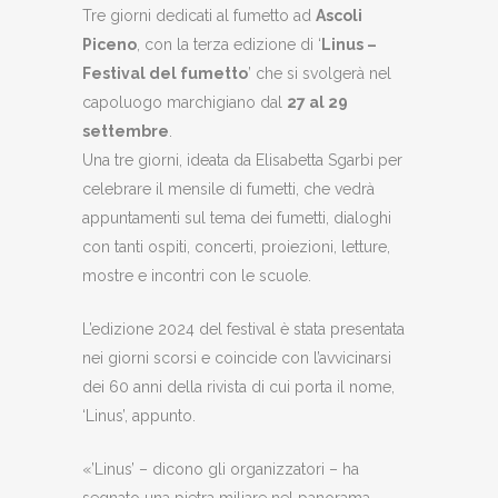
Tre giorni dedicati al fumetto ad
Ascoli
Piceno
, con la terza edizione di ‘
Linus –
Festival del fumetto
’ che si svolgerà nel
capoluogo marchigiano dal
27 al 29
settembre
.
Una tre giorni, ideata da Elisabetta Sgarbi per
celebrare il mensile di fumetti, che vedrà
appuntamenti sul tema dei fumetti, dialoghi
con tanti ospiti, concerti, proiezioni, letture,
mostre e incontri con le scuole.
L’edizione 2024 del festival è stata presentata
nei giorni scorsi e coincide con l’avvicinarsi
dei 60 anni della rivista di cui porta il nome,
‘Linus’, appunto.
«’Linus’ – dicono gli organizzatori – ha
segnato una pietra miliare nel panorama