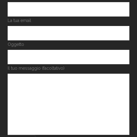
La tua email
Oggetto
Il tuo messaggio (facoltativo)