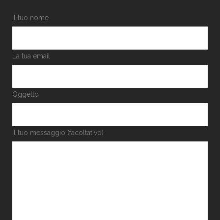
Il tuo nome
La tua email
Oggetto
Il tuo messaggio (facoltativo)