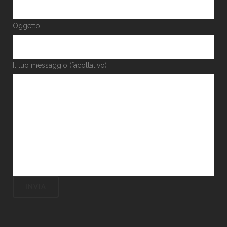
Oggetto
Il tuo messaggio (facoltativo)