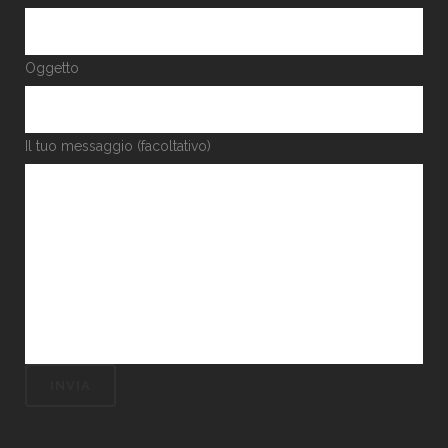
Oggetto
Il tuo messaggio (facoltativo)