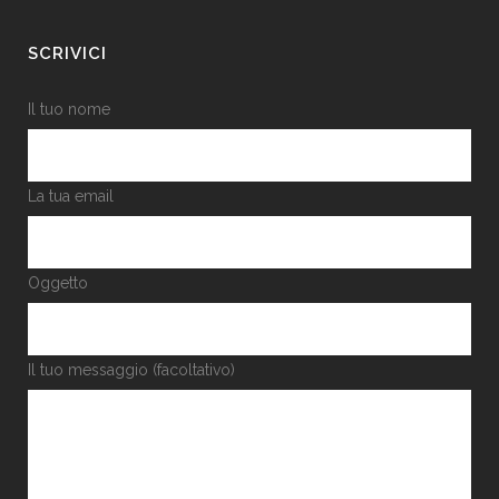
SCRIVICI
Il tuo nome
La tua email
Oggetto
Il tuo messaggio (facoltativo)