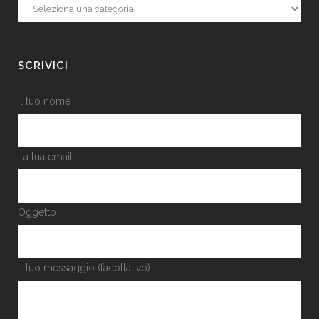
Categorie
SCRIVICI
Il tuo nome
La tua email
Oggetto
Il tuo messaggio (facoltativo)