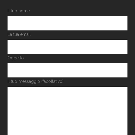
Il tuo nome
La tua email
Oggetto
Il tuo messaggio (facoltativo)