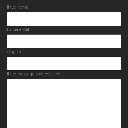
Il tuo nome
La tua email
Oggetto
Il tuo messaggio (facoltativo)