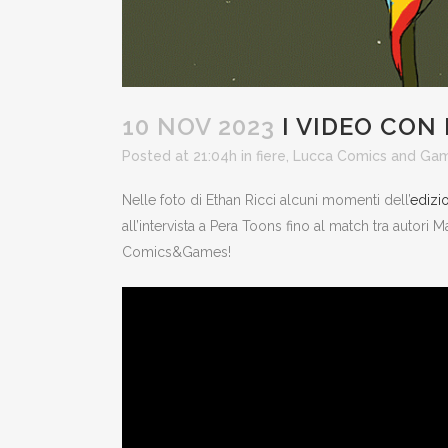
10 NOV 2023
I VIDEO CON 
Posted at 21:04h
in
fiere
,
Lucca Comics and Ga
Nelle foto di Ethan Ricci alcuni momenti dell’
edizi
all’intervista a Pera Toons fino al match tra autori
Comics&Games!