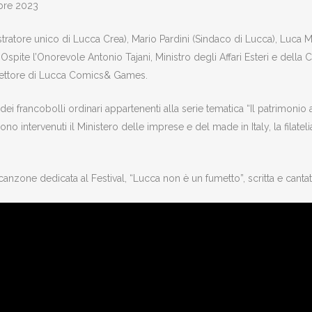
mbre 2023
ratore unico di Lucca Crea), Mario Pardini (Sindaco di Lucca), Luca Me
spite l’Onorevole Antonio Tajani, Ministro degli Affari Esteri e della
rettore di Lucca Comics& Games.
i francobolli ordinari appartenenti alla serie tematica “Il patrimonio ar
no intervenuti il Ministero delle imprese e del made in Italy, la filatelia 
 canzone dedicata al Festival, “Lucca non è un fumetto”, scritta e cant