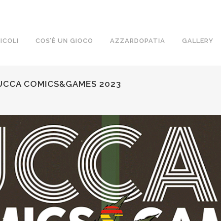
ICOLI
COS’È UN GIOCO
AZZARDOPATIA
GALLERY
I LUCCA COMICS&GAMES 2023