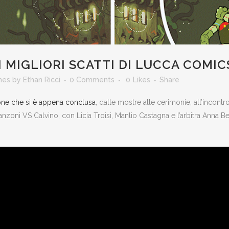
I MIGLIORI SCATTI DI LUCCA COMI
mes
by
Ethan Ricci
0 Comments
0
Likes
Share
one che si è appena conclusa
, dalle mostre alle cerimonie, all’incontr
 Manzoni VS Calvino, con Licia Troisi, Manlio Castagna e l’arbitra Anna B