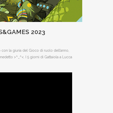
CS&GAMES 2023
o con la giuria del Gioco di ruolo dell’anno,
enedetto >^_^<. I 5 giorni di Gattaiola a Lucca