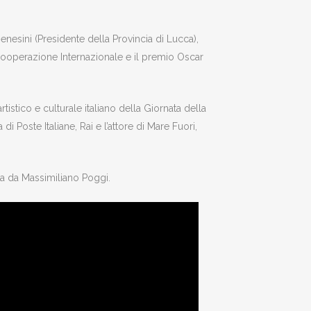
nesini (Presidente della Provincia di Lucca),
 Cooperazione Internazionale e il premio Oscar
tistico e culturale italiano della Giornata della
di Poste Italiane, Rai e l’attore di Mare Fuori,
ata da Massimiliano Poggi.