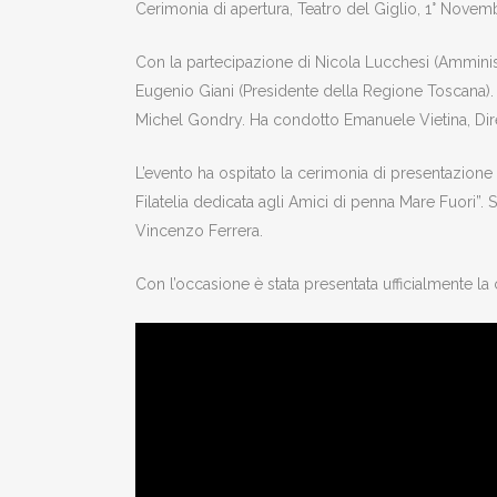
Cerimonia di apertura, Teatro del Giglio, 1° Nove
Con la partecipazione di Nicola Lucchesi (Amminist
Eugenio Giani (Presidente della Regione Toscana). O
Michel Gondry. Ha condotto Emanuele Vietina, Di
L’evento ha ospitato la cerimonia di presentazione de
Filatelia dedicata agli Amici di penna Mare Fuori”. So
Vincenzo Ferrera.
Con l’occasione è stata presentata ufficialmente la