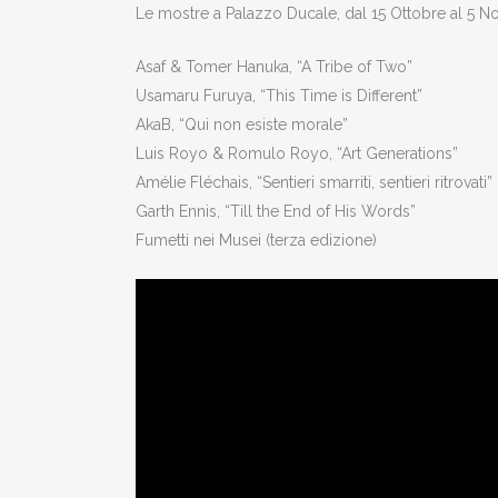
Le mostre a Palazzo Ducale, dal 15 Ottobre al 5 
Asaf & Tomer Hanuka, “A Tribe of Two”
Usamaru Furuya, “This Time is Different”
AkaB, “Qui non esiste morale”
Luis Royo & Romulo Royo, “Art Generations”
Amélie Fléchais, “Sentieri smarriti, sentieri ritrovati”
Garth Ennis, “Till the End of His Words”
Fumetti nei Musei (terza edizione)