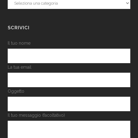
Categorie
SCRIVICI
Il tuo nome
La tua email
Oggetto
Il tuo messaggio (facoltativo)