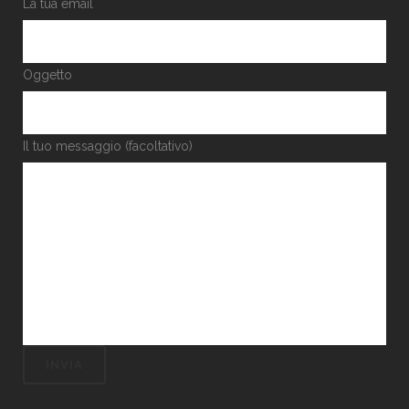
La tua email
Oggetto
Il tuo messaggio (facoltativo)