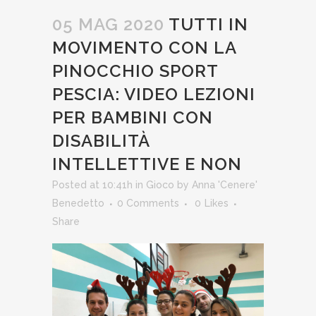
05 MAG 2020
TUTTI IN
MOVIMENTO CON LA
PINOCCHIO SPORT
PESCIA: VIDEO LEZIONI
PER BAMBINI CON
DISABILITÀ
INTELLETTIVE E NON
Posted at 10:41h
in
Gioco
by
Anna 'Cenere'
Benedetto
0 Comments
0
Likes
Share