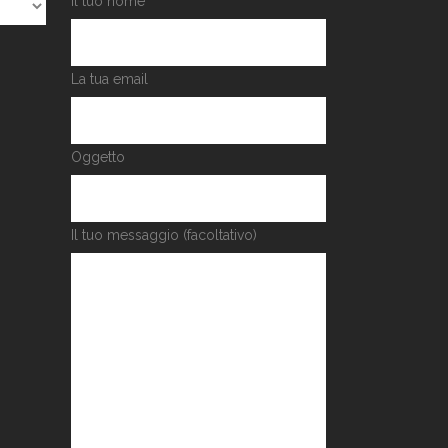
Il tuo nome
La tua email
Oggetto
Il tuo messaggio (facoltativo)