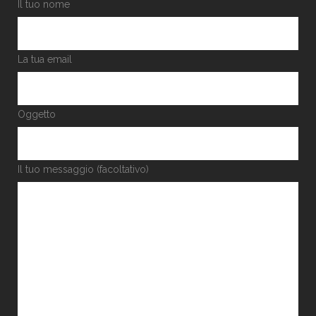
Il tuo nome
La tua email
Oggetto
Il tuo messaggio (facoltativo)