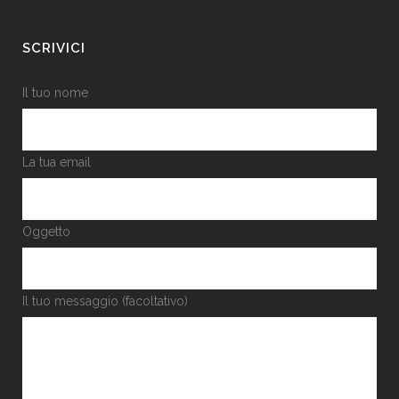
SCRIVICI
Il tuo nome
La tua email
Oggetto
Il tuo messaggio (facoltativo)