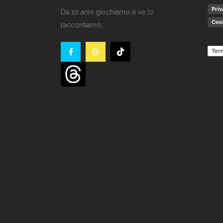
Priv
Da 10 anni giochiamo e ve lo
Cook
raccontiamo.
Term