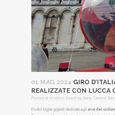
01 MAG 2024
GIRO D’ITALI
REALIZZATE CON LUCCA 
Posted at 07:00h
in
Eventi
by
Anna 'Cenere' Be
Dodici biglie giganti dedicate agli
eroi del ciclis