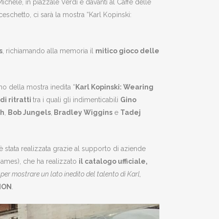
ichele, in piazzale Verdi e davanti al Caffè delle
schetto, ci sarà la mostra “Karl Kopinski:
s
, richiamando alla memoria il
mitico gioco delle
rno della mostra inedita “
Karl Kopinski: Wearing
i ritratti
tra i quali gli indimenticabili
Gino
sh
,
Bob Jungels
,
Bradley Wiggins
e
Tadej
 stata realizzata grazie al supporto di aziende
Games), che ha realizzato
il catalogo ufficiale,
r mostrare un lato inedito del talento di Karl,
CMON
.