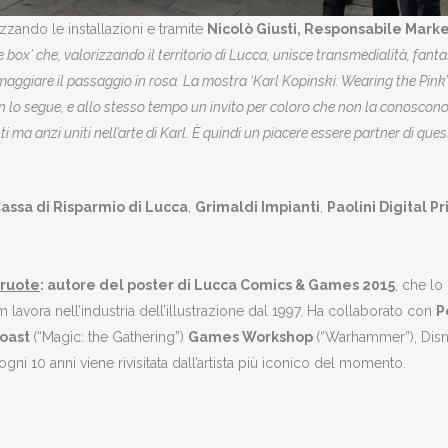
izzando le installazioni e tramite
Nicolò Giusti, Responsabile Mar
he box’ che, valorizzando il territorio di Lucca, unisce transmedialità, fan
maggiare il passaggio in rosa. La mostra ‘Karl Kopinski: Wearing the Pink’ 
non lo segue, e allo stesso tempo un invito per coloro che non la conoscono
 ma anzi uniti nell’arte di Karl. È quindi un piacere essere partner di ques
assa di Risparmio di Lucca
,
Grimaldi Impianti
,
Paolini Digital Pr
 ruote
: autore del poster di Lucca Comics & Games 2015
, che lo
m lavora nell’industria dell’illustrazione dal 1997. Ha collaborato con
P
Coast
(“Magic: the Gathering”)
Games Workshop
(“Warhammer”), Dis
i 10 anni viene rivisitata dall’artista più iconico del momento.