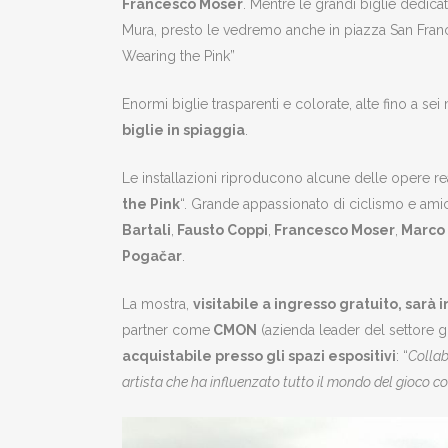
Francesco Moser
. Mentre le grandi biglie dedicat
Mura, presto le vedremo anche in piazza San France
Wearing the Pink”
Enormi biglie trasparenti e colorate, alte fino a sei
biglie in spiaggia
.
Le installazioni riproducono alcune delle opere real
the Pink
“. Grande appassionato di ciclismo e am
Bartali
,
Fausto Coppi
,
Francesco Moser
,
Marco 
Pogačar
.
La mostra,
visitabile a ingresso gratuito, sarà
partner come
CMON
(azienda leader del settore 
acquistabile presso gli spazi espositivi
: “
Collab
artista che ha influenzato tutto il mondo del gioco co