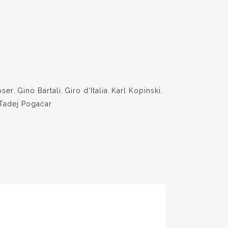
oser
,
Gino Bartali
,
Giro d'Italia
,
Karl Kopinski
,
Tadej Pogačar