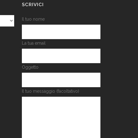
SCRIVICI
Il tuo nome
La tua email
Oggetto
Il tuo messaggio (facoltativo)