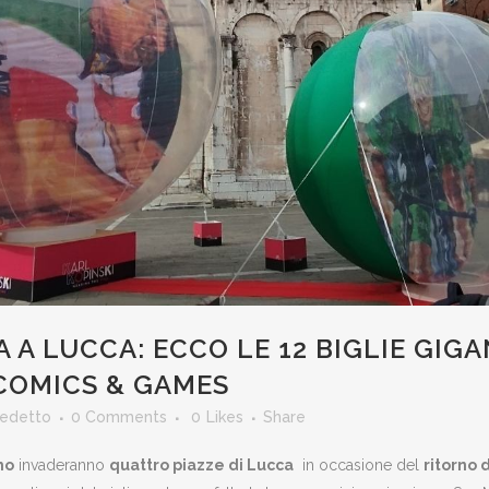
A A LUCCA: ECCO LE 12 BIGLIE GIGA
COMICS & GAMES
nedetto
0 Comments
0
Likes
Share
mo
invaderanno
quattro piazze di Lucca
in occasione del
ritorno d