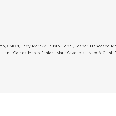
smo
,
CMON
,
Eddy Merckx
,
Fausto Coppi
,
Fosber
,
Francesco M
cs and Games
,
Marco Pantani
,
Mark Cavendish
,
Nicolò Giusti
,