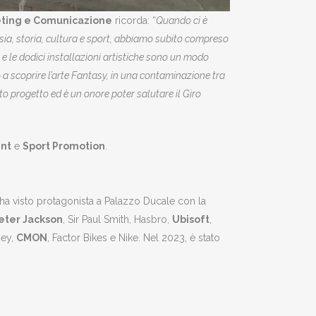
keting e Comunicazione
ricorda: “
Quando ci è
tasia, storia, cultura e sport, abbiamo subito compreso
e le dodici installazioni artistiche sono un modo
 a scoprire l’arte Fantasy, in una contaminazione tra
to progetto ed è un onore poter salutare il Giro
int
e
Sport Promotion
.
 ha visto protagonista a Palazzo Ducale con la
eter Jackson
, Sir Paul Smith, Hasbro,
Ubisoft
,
ney,
CMON
, Factor Bikes e Nike. Nel 2023, è stato