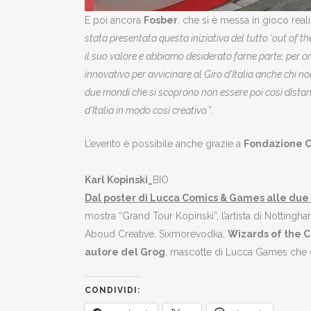
E poi ancora
Fosber
, che si è messa in gioco real
stata presentata questa iniziativa del tutto ‘out of t
il suo valore e abbiamo desiderato farne parte, per o
innovativo per avvicinare al Giro d’Italia anche chi 
due mondi che si scoprono non essere poi così distanti
d’Italia in modo così creativo.
”.
L’evento è possibile anche grazie a
Fondazione C
Karl Kopinski_
BIO
Dal poster di Lucca Comics & Games alle due
mostra “Grand Tour Kopinski”, l’artista di Nottingha
Aboud Creative, Sixmorevodka,
Wizards of the 
autore del Grog
, mascotte di Lucca Games che ogn
CONDIVIDI: