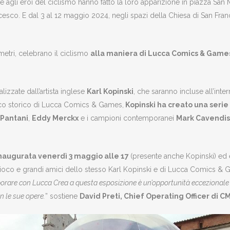
e agli eroi del ciclismo hanno fatto la loro apparizione in piazza San M
sco. E dal 3 al 12 maggio 2024, negli spazi della Chiesa di San France
 metri, celebrano il ciclismo
alla maniera di Lucca Comics & Game
izzate dall’artista inglese
Karl Kopinski
, che saranno incluse all’inte
ico storico di Lucca Comics & Games,
Kopinski ha creato una serie d
Pantani
,
Eddy Merckx
e i campioni contemporanei
Mark Cavendi
 inaugurata venerdì 3 maggio alle 17
(presente anche Kopinski) ed è
gioco e grandi amici dello stesso Karl Kopinski e di Lucca Comics & 
orare con Lucca Crea a questa esposizione è un’opportunità eccezionale pe
n le sue opere.
” sostiene
David Preti, Chief Operating Officer di 