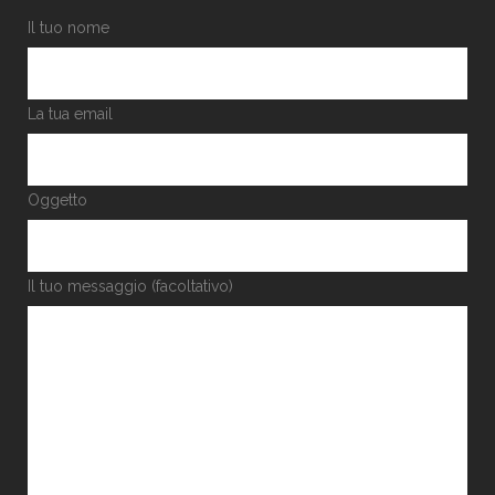
Il tuo nome
La tua email
Oggetto
Il tuo messaggio (facoltativo)