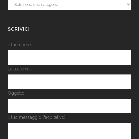
Categorie
SCRIVICI
Il tuo nome
La tua email
Oggetto
Il tuo messaggio (facoltativo)