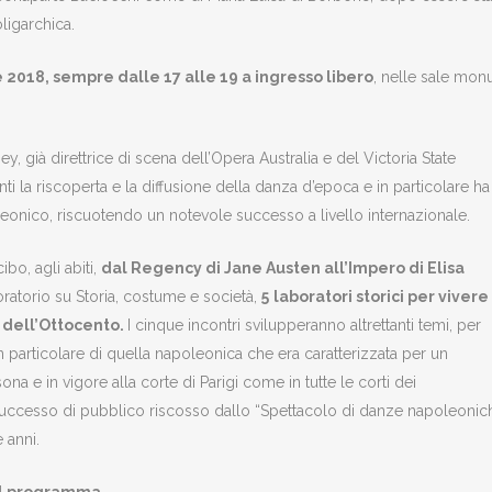
oligarchica.
 2018, sempre dalle 17 alle 19 a ingresso libero
, nelle sale mon
ney, già direttrice di scena dell’Opera Australia e del Victoria State
nti la riscoperta e la diffusione della danza d’epoca e in particolare ha
leonico, riscuotendo un notevole successo a livello internazionale.
bo, agli abiti,
dal Regency di Jane Austen all’Impero di Elisa
ratorio su Storia, costume e società,
5
laboratori storici per vivere
i dell’Ottocento.
I cinque incontri svilupperanno altrettanti temi, per
in particolare di quella napoleonica che era caratterizzata per un
na e in vigore alla corte di Parigi come in tutte le corti dei
al successo di pubblico riscosso dallo “Spettacolo di danze napoleoni
 anni.
Il programma