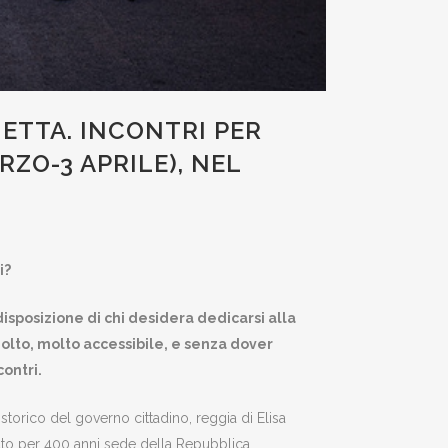
HETTA. INCONTRI PER
RZO-3 APRILE), NEL
i?
disposizione di chi desidera dedicarsi alla
olto, molto accessibile, e senza dover
ontri.
storico del governo cittadino, reggia di Elisa
to per 400 anni sede della Repubblica