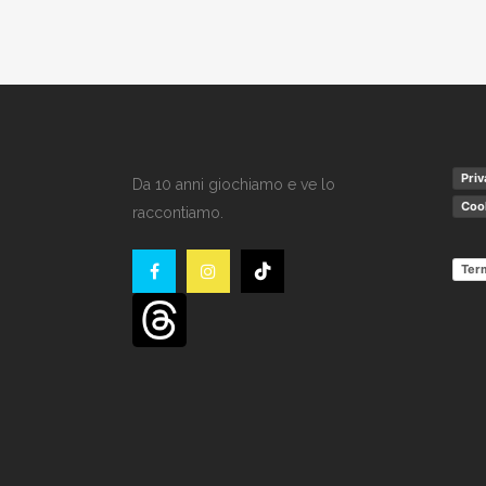
Priv
Da 10 anni giochiamo e ve lo
Cook
raccontiamo.
Term