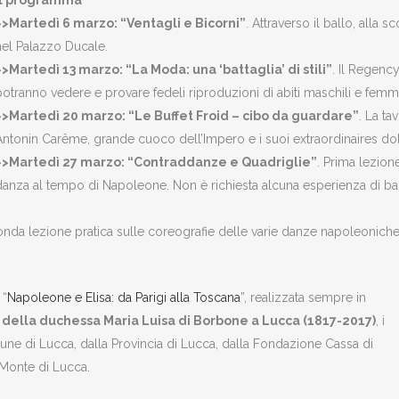
>>Martedì 6 marzo: “Ventagli e Bicorni”
. Attraverso il ballo, alla s
nel Palazzo Ducale.
>>Martedì 13 marzo:
“
La Moda: una ‘battaglia’ di stili”
. Il Regency
potranno vedere e provare fedeli riproduzioni di abiti maschili e femmin
>>Martedì 20 marzo: “Le Buffet Froid – cibo da guardare”
. La ta
Antonin Carême, grande cuoco dell’Impero e i suoi extraordinaires dolc
>>Martedì 27 marzo: “Contraddanze e Quadriglie”
. Prima lezion
danza al tempo di Napoleone. Non è richiesta alcuna esperienza di ball
onda lezione pratica sulle coreografie delle varie danze napoleoniche
 “
Napoleone e Elisa: da Parigi alla Toscana
”, realizzata sempre in
della duchessa Maria Luisa di Borbone a Lucca (1817-2017)
, i
e di Lucca, dalla Provincia di Lucca, dalla Fondazione Cassa di
Monte di Lucca.