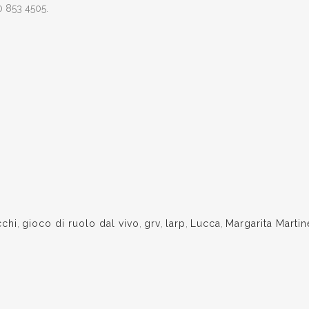
0 853 4505.
cchi
,
gioco di ruolo dal vivo
,
grv
,
larp
,
Lucca
,
Margarita Martin