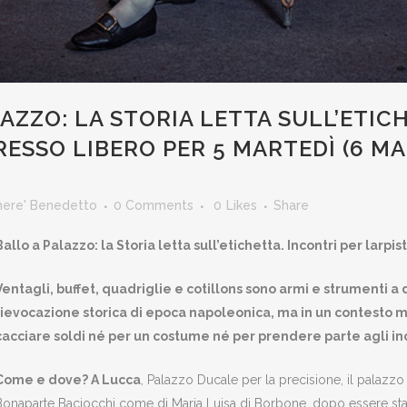
AZZO: LA STORIA LETTA SULL’ETIC
RESSO LIBERO PER 5 MARTEDÌ (6 MA
nere' Benedetto
0 Comments
0
Likes
Share
Ballo a Palazzo: la Storia letta sull’etichetta. Incontri per larpist
Ventagli, buffet, quadriglie e cotillons sono armi e strumenti a 
rievocazione storica di epoca napoleonica, ma in un contesto m
cacciare soldi né per un costume né per prendere parte agli inc
Come e dove? A Lucca
, Palazzo Ducale per la precisione, il palazzo 
Bonaparte Baciocchi come di Maria Luisa di Borbone, dopo essere sta