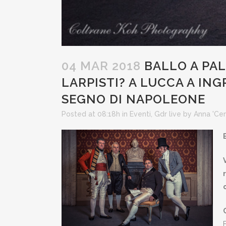
04 MAR 2018
BALLO A PAL
LARPISTI? A LUCCA A ING
SEGNO DI NAPOLEONE
Posted at 08:18h
in
Eventi
,
Gdr live
by
Anna 'Ce