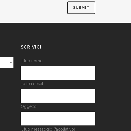
SCRIVICI
Il tuo nome
La tua email
Oggetto
Il tuo messaggio (facoltativo)