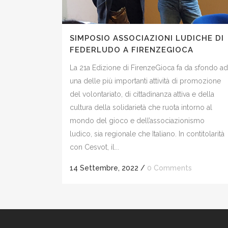
SIMPOSIO ASSOCIAZIONI LUDICHE DI
FEDERLUDO A FIRENZEGIOCA
La 21a Edizione di FirenzeGioca fa da sfondo ad
una delle più importanti attività di promozione
del volontariato, di cittadinanza attiva e della
cultura della solidarietà che ruota intorno al
mondo del gioco e dell’associazionismo
ludico, sia regionale che Italiano. In contitolarità
con Cesvot, il...
14 Settembre, 2022
/
0 Comments