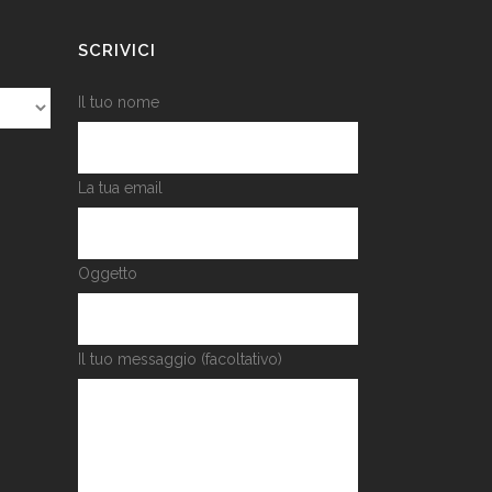
SCRIVICI
Il tuo nome
La tua email
Oggetto
Il tuo messaggio (facoltativo)