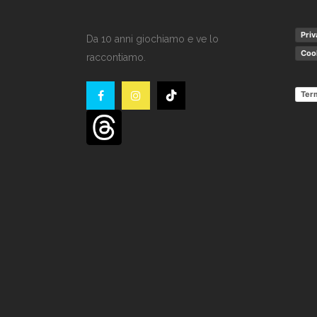
Priv
Da 10 anni giochiamo e ve lo
Cook
raccontiamo.
Term