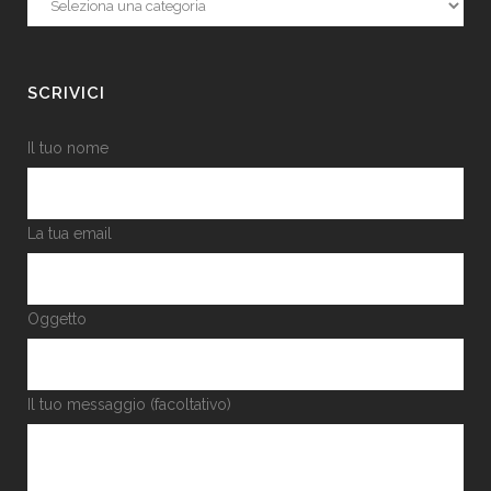
SCRIVICI
Il tuo nome
La tua email
Oggetto
Il tuo messaggio (facoltativo)