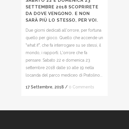
SABATO 22 E DOMENICA 23
SETTEMBRE 2018 SCOPRIRETE
DA DOVE VENGONO. E NON
SARÀ PIÙ LO STESSO, PER VOI.
Due giorni dedicati all'orrore, per fortuna
quello per gioco. Quello che accende un
"what if", che fa interrogare su se stessi, il
mondo, i rapporti. L'orrore che fa
pensare. Sabato 22 e domenica 23
settembre 2018 dalle 10 alle 19 nella
locanda del parco mediceo di Pratolino...
17 Settembre, 2018
/
0 Comments