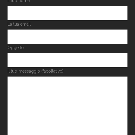
Il tuo nome
La tua email
Oggetto
Il tuo messaggio (facoltativo)