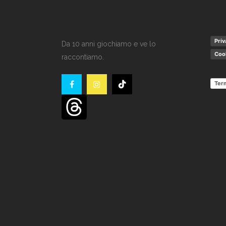
Priv
Da 10 anni giochiamo e ve lo
Cook
raccontiamo.
Term