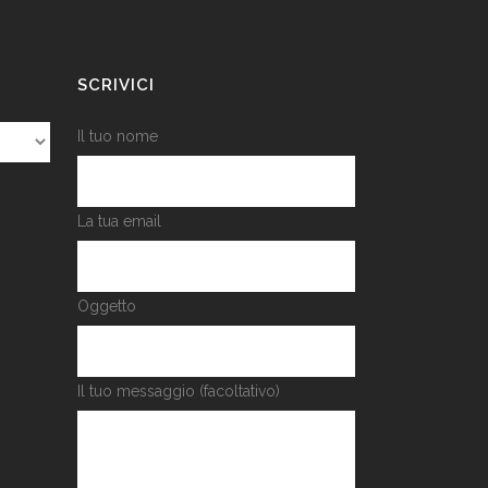
SCRIVICI
Il tuo nome
La tua email
Oggetto
Il tuo messaggio (facoltativo)