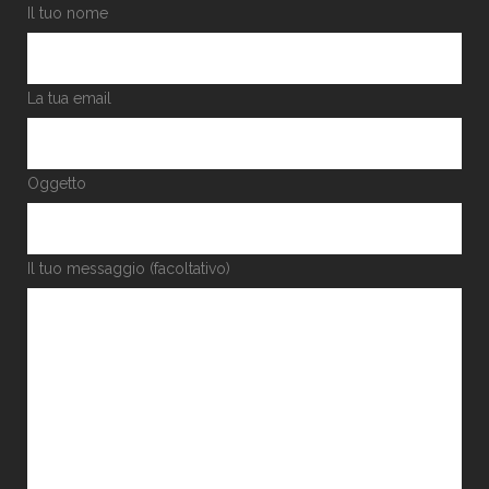
Il tuo nome
La tua email
Oggetto
Il tuo messaggio (facoltativo)