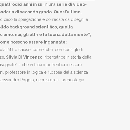
quattrodici anni in su,
in una
serie di video-
ndaria di secondo grado. Quest’ultimo,
uesto caso la spiegazione è corredata da disegni e
olido background scientifico, quella
amo: noi, gli altri e la teoria della mente”;
 come possono essere ingannate:
ola IMT e chiuse, come tutte, con consigli di
nze,
Silvia Di Vincenzo
, ricercatrice in storia della
disegnate” – che in futuro potrebbero essere
i, professore in logica e filosofia della scienza
 Alessandro Poggio, ricercatore in archeologia