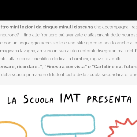
attro mini lezioni da cinque minuti ciascuna
che accompagna i rag
eurone? – fino alle frontiere più avanzate e affascinanti delle neur
re con un linguaggio accessibile e uno stile giocoso adatto anche ai p
aginaria lavagna, arrivano in suo aiuto i colorati disegni animati del
f
trati sulla ricerca scientifica dedicati a bambini, ragazzi e adulti.
ensare, ricordare…”; “Finestra con vista” e “Cartoline dal futuro”
ni della scuola primaria e di tutto il ciclo della scuola secondaria di 