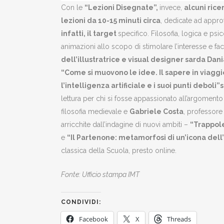
Con le
“Lezioni Disegnate”,
invece,
alcuni rice
lezioni da 10-15 minuti circa
, dedicate ad appro
infatti, il target
specifico. Filosofia, logica e psi
animazioni allo scopo di stimolare l’interesse e fa
dell’illustratrice e visual designer sarda Dan
“Come si muovono le idee. Il sapere in viag
l’intelligenza artificiale e i suoi punti deboli
lettura per chi si fosse appassionato all’argomento
filosofia medievale e
Gabriele Costa
, professore
arricchite dall’indagine di nuovi ambiti –
“Trappole
e
“Il Partenone: metamorfosi di un’icona dell’
classica della Scuola, presto online.
Fonte: Ufficio stampa IMT
CONDIVIDI:
Facebook
X
Threads