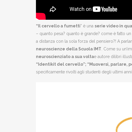
“Il cervello a fumetti
” è una
serie video in qu
– quanto pesa? quanto è grande? come è fatto un n
a distanza con la sola forza del pensiero?! A parla
neuroscienze della Scuola IMT
. Come su un’imm
neuroscienziato a sua volta
e autore dilibri illus
“Identikit del cervello”; “Muoversi, parlare, p
specificamente rivolti agli studenti degli ultimi an