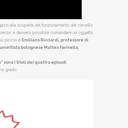
azzi alla scoperta del funzionamento del cervello
oscienze: è davvero possibile comandare un oggetto
iù piccoli è
Emiliano Ricciardi, professore di
umettista bolognese Matteo Farinella,
 sono i titoli dei quattro episodi
primo grado.