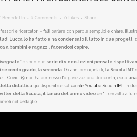
e' Benedetto
0 Comments
0
Likes
Share
ofessori e ricercatori – falli parlare con parole semplici e chiare, illu
Studi Lucca lo ha fatto e ha condensato il tutto in due progetti 
ca a bambini e ragazzi, facendosi capire.
disegnate”
e sono due
serie di video-lezioni pensate rispettiva
di secondo grado, la seconda
. Da anni ormai, infatti,
la Scuola IMT 
: se il Covid-19 non ha permesso l’organizzazione di incontri, ecco
una
della didattica
già disponibile sul
canale Youtube Scuola IMT
in due
itter della Scuola, il lancio del primo video
de “Il cervello a fu
amoli nel dettaglio.