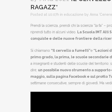
RAGAZZ*
Posted at 10:07h
in
educazione
by
Anna 'Cener
Prendi la scienza, prendi chi la scienza “la fa” – pr
riprendi tutto in alcuni video.
La Scuola IMT Alti 
conquiste e delle nuove frontiere della ricer
Si chiamano
“Il cervello a fumetti”
e
“Lezioni 
primo grado, la prima, le scuole secondarie 
a insegnanti e studenti delle scuole del territorio
dire
,
un possibile nuovo strumento a supporto 
maggio, sulla pagina Facebook e sul profilo Tw
settimane consecutive, sempre di giovedì. Ma vedi