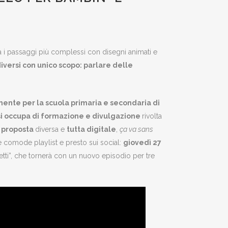
stra i passaggi più complessi con disegni animati e
diversi con unico scopo: parlare delle
mente per la scuola primaria e secondaria di
si occupa di formazione e divulgazione
rivolta
 proposta
diversa e
tutta digitale
,
ça va sans
 comode playlist e presto sui social:
giovedì 27
metti”, che tornerà con un nuovo episodio per tre