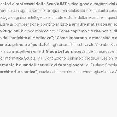
rcatori e professori della Scuola IMT si rivolgono ai ragazzi dai 
fondire e integrare temi del programma scolastico della
scuola seco
cologia cognitiva, intelligenza artificiale e storia dell’arte, anche in q
cilitare la comprensione, compito affidato a
un’altra matita con un s
ia Puggioni,
biologa molecolare.
“Come capiamo ciò che non ci dici
gio dall’antichità al Medioevo”; “Come imparano le macchine e
”sono le prime tre “puntate”
– già disponibili sul canale Youtube Scu
 – a cura rispettivamente di
Giada Lettieri
, ricercatrice in neuroscie
 di informatica Scuola IMT. Concludono il
primo ciclo
delle “Lezioni 
 mentali: quando il cervello ci fa sragionare”
di Gustavo Cevolan
architettura antica”
, curata dal ricercatore in archeologia classica