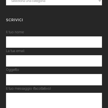
SCRIVICI
Il tuo nome
La tua email
Oggetto
Il tuo messaggio (facoltativo)