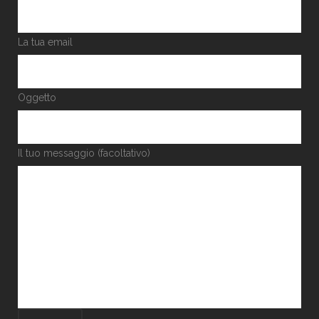
La tua email
Oggetto
Il tuo messaggio (facoltativo)