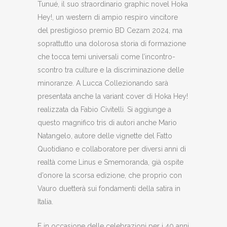
Tunué, il suo straordinario graphic novel Hoka
Hey!, un western di ampio respiro vincitore
del prestigioso premio BD Cezam 2024, ma
soprattutto una dolorosa storia di formazione
che tocca temi universali come l’incontro-
scontro tra culture e la discriminazione delle
minoranze. A Lucca Collezionando sarà
presentata anche la variant cover di Hoka Hey!
realizzata da Fabio Civitelli. Si aggiunge a
questo magnifico tris di autori anche Mario
Natangelo, autore delle vignette del Fatto
Quotidiano e collaboratore per diversi anni di
realtà come Linus e Smemoranda, già ospite
d’onore la scorsa edizione, che proprio con
Vauro duetterà sui fondamenti della satira in
Italia.
E in occasione delle celebrazioni per i 40 anni