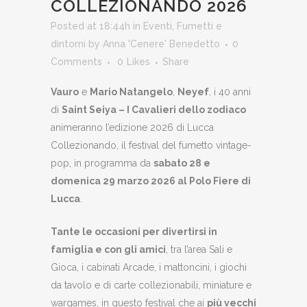
COLLEZIONANDO 2026
Posted at 18:44h
in
Eventi
,
Fumetti e
dintorni
by
Anna 'Cenere' Benedetto
0
Comments
0
Likes
Share
Vauro
e
Mario Natangelo
,
Neyef
, i 40 anni
di
Saint Seiya – I Cavalieri dello zodiaco
animeranno l’edizione 2026 di Lucca
Collezionando, il festival del fumetto vintage-
pop, in programma da
sabato 28 e
domenica 29 marzo 2026 al Polo Fiere di
Lucca
.
Tante le occasioni per divertirsi in
famiglia e con gli amici
, tra l’area Sali e
Gioca, i cabinati Arcade, i mattoncini, i giochi
da tavolo e di carte collezionabili, miniature e
wargames, in questo festival che ai
più vecchi