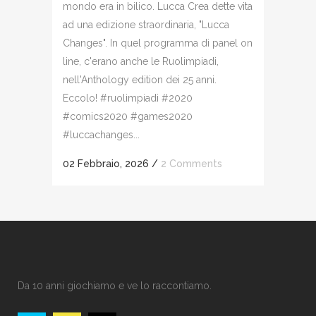
mondo era in bilico. Lucca Crea dette vita
ad una edizione straordinaria, "Lucca
Changes". In quel programma di panel on
line, c'erano anche le Ruolimpiadi,
nell'Anthology edition dei 25 anni.
Eccolo! #ruolimpiadi #2020
#comics2020 #games2020
#luccachanges...
02 Febbraio, 2026
/
2 Comments
Da 10 anni giochiamo e ve lo raccontiamo.