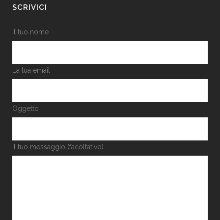
SCRIVICI
Il tuo nome
La tua email
Oggetto
Il tuo messaggio (facoltativo)