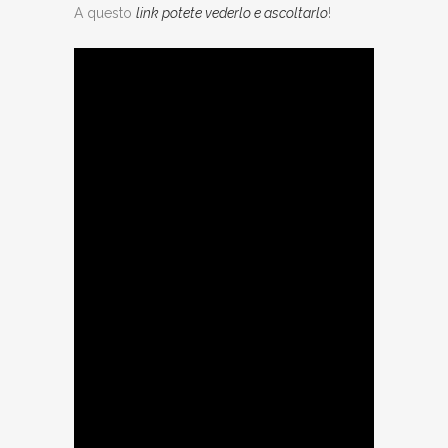
A questo
link potete vederlo e ascoltarlo
!