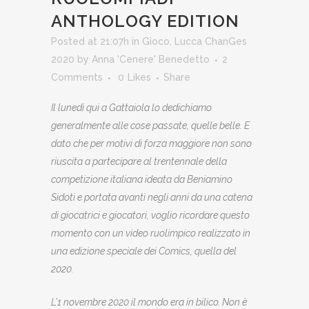
ANTHOLOGY EDITION
Posted at 21:07h
in
Gioco
,
Lucca ChanGes
2020
by
Anna 'Cenere' Benedetto
2
Comments
0
Likes
Share
Il lunedì qui a Gattaiola lo dedichiamo
generalmente alle cose passate, quelle belle. E
dato che per motivi di forza maggiore non sono
riuscita a partecipare al trentennale della
competizione italiana ideata da Beniamino
Sidoti e portata avanti negli anni da una catena
di giocatrici e giocatori, voglio ricordare questo
momento con un video ruolimpico realizzato in
una edizione speciale dei Comics, quella del
2020.
L’1 novembre 2020 il mondo era in bilico. Non è