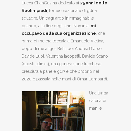
Lucca ChanGes ha dedicato ai
25 anni delle
Ruolimpiadi
, torneo nazionale di gdr a
squadre. Un traguardo inimmaginabile
quando, alla fine degli anni Novanta,
mi
occupavo della sua organizzazione
, che
prima di me era toccata a Emanuele Vietina,
dopo di me a Igor Betti, poi Andrea
D’Urso,
Davide Lupi, Valentina Iacopetti, Davide Scano
(questi ultimi 4, una generazione lucchese
cresciuta a pane e gdr) e che proprio nel
2020 è passata nelle mani di Omar Lombardi.
Una lunga
catena di
mani e