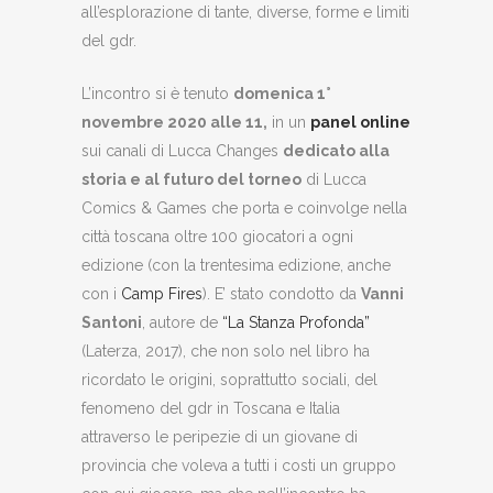
all’esplorazione di tante, diverse, forme e limiti
del gdr.
L’incontro si è tenuto
domenica 1°
novembre 2020 alle 11,
in un
panel online
sui canali di Lucca Changes
dedicato alla
storia e al futuro del torneo
di Lucca
Comics & Games che porta e coinvolge nella
città toscana oltre 100 giocatori a ogni
edizione (con la trentesima edizione, anche
con i
Camp Fires
). E’ stato condotto da
Vanni
Santoni
, autore de
“La Stanza Profonda”
(Laterza, 2017), che non solo nel libro ha
ricordato le origini, soprattutto sociali, del
fenomeno del gdr in Toscana e Italia
attraverso le peripezie di un giovane di
provincia che voleva a tutti i costi un gruppo