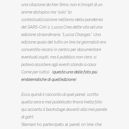
una citazione da Ken Shiro, non è l’incipit di un
anime distopico ma “solo” la
contestualizzazione nell’anno della pandemia
del SARS-CoV-2, Lucca Crea dette vita ad una
edizione straordinaria, “Lucca Changes”. Una
edizione quasi del tutto on line (ai giornalisti era
consentito recarsi in centro per documentare
eventuali ospiti, ma il pubblico non c’era: si
poteva assistere agli eventi stando a casa.
Come per tutto). (
questa una delle foto più
emblematiche di quell’edizione
)
Ecco quindi il racconto di quel panel, scritto
quella sera e mai pubblicato finora (nella foto
qui accanto il backstage davanti alla mia parete
di gdr!).
Stamani ho partecipato al panel on line che