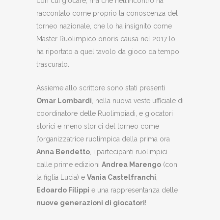
con cui giocare, ma che nell’incontro ha
raccontato come proprio la conoscenza del
torneo nazionale, che lo ha insignito come
Master Ruolimpico onoris causa nel 2017 lo
ha riportato a quel tavolo da gioco da tempo
trascurato.
Assieme allo scrittore sono stati presenti
Omar Lombardi
, nella nuova veste ufficiale di
coordinatore delle Ruolimpiadi, e giocatori
storici e meno storici del torneo come
l’organizzatrice ruolimpica della prima ora
Anna Bendetto
, i partecipanti ruolimpici
dalle prime edizioni
Andrea Marengo
(con
la figlia Lucia) e
Vania Castelfranchi
,
Edoardo Filippi
e una rappresentanza delle
nuove generazioni di giocatori
!