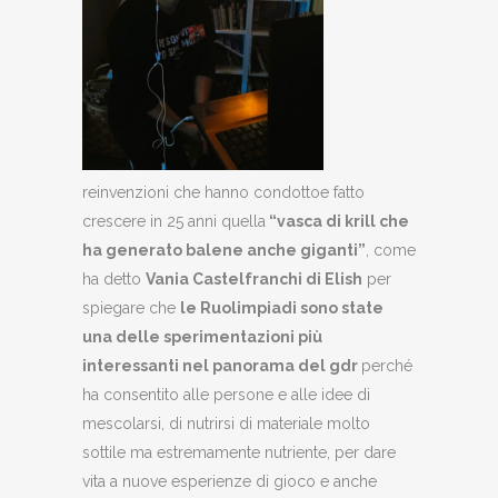
reinvenzioni che hanno condottoe fatto
crescere in 25 anni quella
“vasca di krill che
ha generato balene anche giganti”
, come
ha detto
Vania Castelfranchi di Elish
per
spiegare che
le Ruolimpiadi sono state
una delle sperimentazioni più
interessanti nel panorama del gdr
perché
ha consentito alle persone e alle idee di
mescolarsi, di nutrirsi di materiale molto
sottile ma estremamente nutriente, per dare
vita a nuove esperienze di gioco e anche