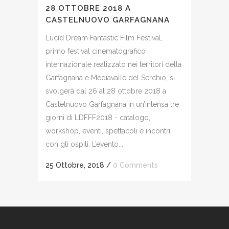
28 OTTOBRE 2018 A
CASTELNUOVO GARFAGNANA
Lucid Dream Fantastic Film Festival,
primo festival cinematografico
internazionale realizzato nei territori della
Garfagnana e Mediavalle del Serchio, si
svolgerà dal 26 al 28 ottobre 2018 a
Castelnuovo Garfagnana in un’intensa tre
giorni di LDFFF2018 - catalogo,
workshop, eventi, spettacoli e incontri
con gli ospiti. L’evento...
25 Ottobre, 2018
/
0 Comments