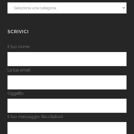
Categorie
SCRIVICI
Il tuo nome
La tua email
Oggetto
Il tuo messaggio (facoltativo)