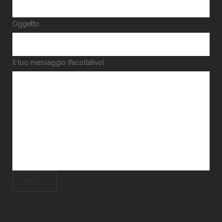
Oggetto
Il tuo messaggio (facoltativo)