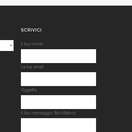
SCRIVICI
Il tuo nome
La tua email
Oggetto
Il tuo messaggio (facoltativo)