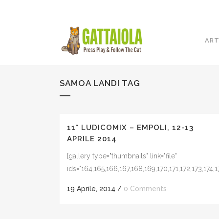
ART
SAMOA LANDI TAG
11° LUDICOMIX – EMPOLI, 12-13
APRILE 2014
[gallery type="thumbnails" link="file"
ids="164,165,166,167,168,169,170,171,172,173,174,175
19 Aprile, 2014
/
0 Comments