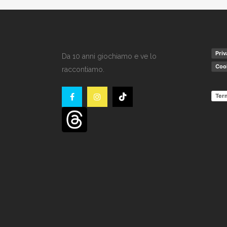
Priv
Da 10 anni giochiamo e ve lo
Cook
raccontiamo.
Term