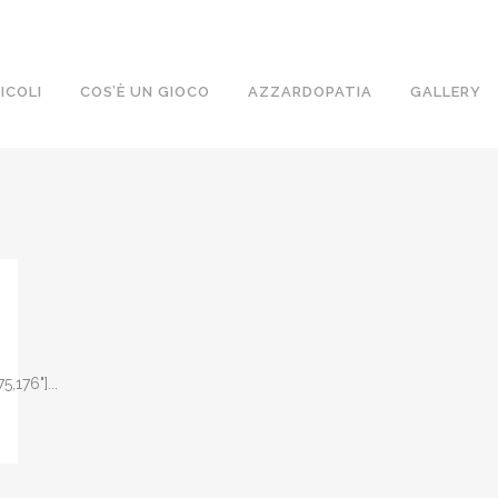
ICOLI
COS’È UN GIOCO
AZZARDOPATIA
GALLERY
,176"]...