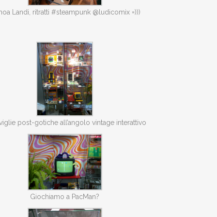
oa Landi, ritratti #steampunk @ludicomix =)))
iglie post-gotiche all’angolo vintage interattivo
Giochiamo a PacMan?