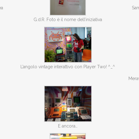
ea
Sam
G.d.R. Foto è il nome dell’iniziativa
L’angolo vintage interattivo con Player Two! ^_^
Merav
E ancora…