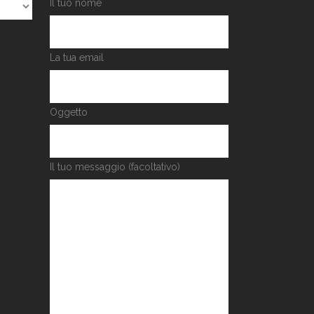
Il tuo nome
La tua email
Oggetto
Il tuo messaggio (facoltativo)