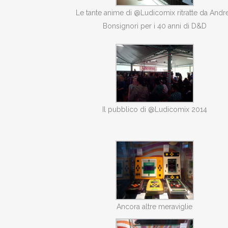
Le tante anime di @Ludicomix ritratte da Andr
Bonsignori per i 40 anni di D&D
Il pubblico di @Ludicomix 2014
Ancora altre meraviglie