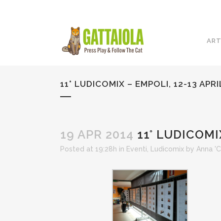
ART
11° LUDICOMIX – EMPOLI, 12-13 APRI
19 APR 2014
11° LUDICOMIX
Posted at 19:28h
in
Eventi
,
Ludicomix
by
Anna '