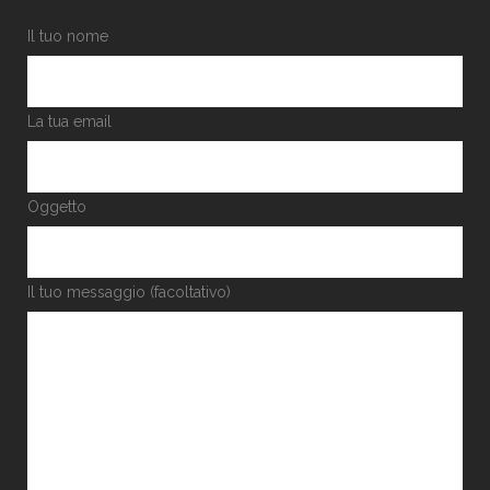
Il tuo nome
La tua email
Oggetto
Il tuo messaggio (facoltativo)