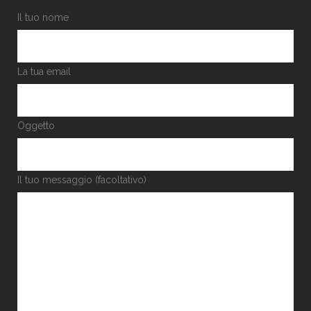
Il tuo nome
La tua email
Oggetto
Il tuo messaggio (facoltativo)