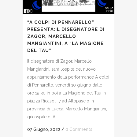
“A COLPI DI PENNARELLO”
PRESENTA:IL DISEGNATORE DI
ZAGOR, MARCELLO
MANGIANTINI, A “LA MAGIONE
DEL TAU”
Il disegnatore di Zagor, Marcello
Mangiantini, sarà l’ospite del nuovo
appuntamento della performance A colpi
di Pennarello, venerdì 10 giugno dalle
ore 19.30 in poi a La Magione del Tau in
piazza Ricasoli, 7 ad Altopascio in
provincia di Lucca. Marcello Mangiantini,
già ospite di A...
07 Giugno, 2022
/
0 Comments