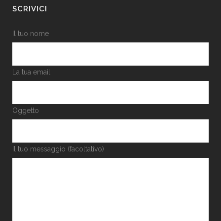
SCRIVICI
Il tuo nome
La tua email
Oggetto
Il tuo messaggio (facoltativo)