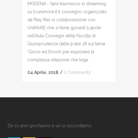
MODENA - Sarà trasmesso in streaming
su tv.unimore.it il convegno organizzato
da Play Res in collaborazione con
UniMoRE che si tiene giovedì 5 aprile
nell’Aula Convegni della Facoltà di
Giurisprudenza dalle 9 alle 18 sul tema
‘Gioco ed Errore’ per esplorare la
complessa relazione che lega...
04 Aprile, 2018
/
0 Comments
Da 10 anni giochiamo e ve lo raccontiamo.