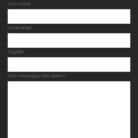
Il tuo nome
La tua email
Oggetto
Il tuo messaggio (facoltativo)