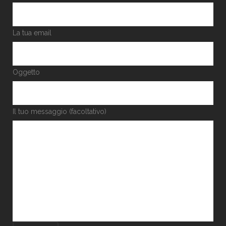
La tua email
Oggetto
Il tuo messaggio (facoltativo)