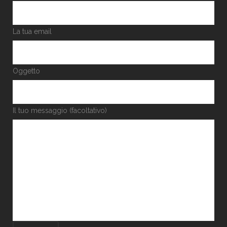
La tua email
Oggetto
Il tuo messaggio (facoltativo)