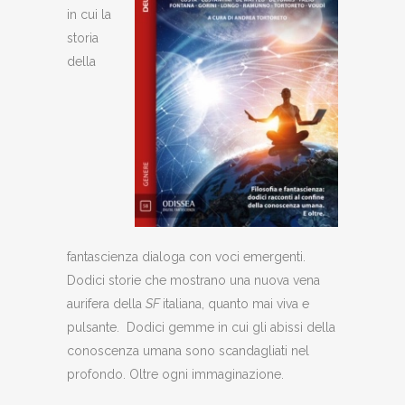
in cui la
storia
della
fantascienza dialoga con voci emergenti.
Dodici storie che mostrano una nuova vena
aurifera della
SF
italiana, quanto mai viva e
pulsante. Dodici gemme in cui gli abissi della
conoscenza umana sono scandagliati nel
profondo. Oltre ogni immaginazione.