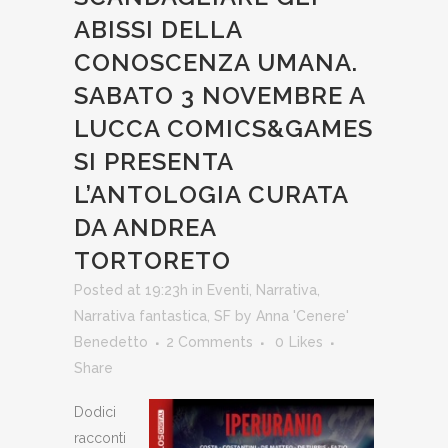
ABISSI DELLA
CONOSCENZA UMANA.
SABATO 3 NOVEMBRE A
LUCCA COMICS&GAMES
SI PRESENTA
L’ANTOLOGIA CURATA
DA ANDREA
TORTORETO
Posted at 19:23h
in
Eventi
,
Narrativa
,
Narrativa fantastica
,
SF
by
Anna 'Cenere'
Benedetto
2 Comments
0
Likes
Share
Dodici
racconti