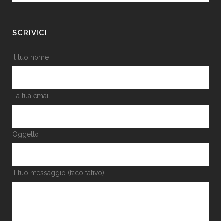
SCRIVICI
Il tuo nome
La tua email
Oggetto
Il tuo messaggio (facoltativo)